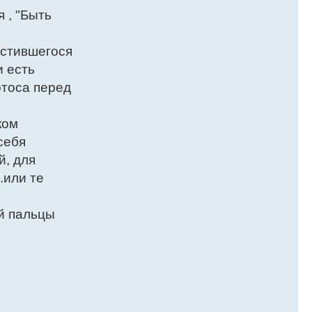
 , "Быть
устившегося
и есть
отоса перед
ком
себя
й, для
.или те
й пальцы