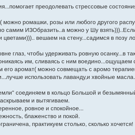
я...помогает преодолевать стрессовые состояния
( можно ромашки, розы или любого другого расп
но самим ИЗОбразить..а можно у Шу взять)))..Есл
цветами))).. вешаем на стену...садимся в позу л
не глаз, чтобы удерживать ровную осанку...в та
никаясь им, сливаясь с ним воедино...ощущаем 
 его аромат( можно совмещать с аромо терапие
..лучше использовать лаванду,и хвойные масла.
Земли" соединяем в кольцо Большой и безымянны
раскрываем и вытягиваем.
енное, ровное и спокойное...
жность, блаженство и покой.
раничена, практикуем столько, сколько хочется!