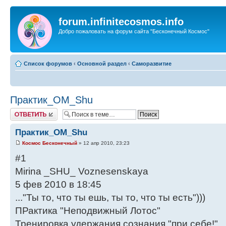
forum.infinitecosmos.info
Добро пожаловать на форум сайта "Бесконечный Космос"
Список форумов
‹
Основной раздел
‹
Саморазвитие
Практик_ОМ_Shu
Ответить
Практик_ОМ_Shu
Космос Бесконечный
» 12 апр 2010, 23:23
#1
Mirina _SHU_ Voznesenskaya
5 фев 2010 в 18:45
..."Ты то, что ты ешь, ты то, что ты есть")))
ПРактика "Неподвижный Лотос"
Тренировка удержания сознания "при себе!"