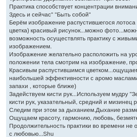
Практика способствует концентрации внимани
Здесь и сейчас" "Быть собой"
Берём изображение распустившегося лотоса 
цветка) красивый рисунок...можно фото...мож
возможность осуществлять практику с живыми 
изображением.
Изображение желательно расположить на уров
положении тела смотрим на изображение, про
Красивым распустившимся цветком...ощущаем
наибольшей эффективности с аромо маслами.
запахи , которые ближе)
Задействуем кисти рук...Используем мудру "
кисти рук, указательный, средний и мизинец 
Следим при этом за дыханием.Дыхание размер
Ощущаем красоту, гармонию, любовь, безмяте
Продолжительность практики во времени не ог
c любовью...Shu