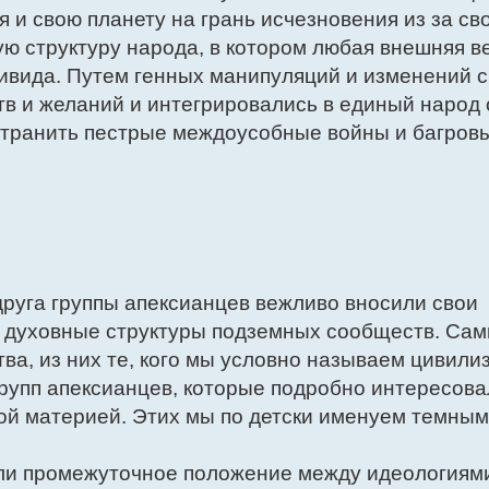
я и свою планету на грань исчезновения из за св
ю структуру народа, в котором любая внешняя в
ивида. Путем генных манипуляций и изменений 
в и желаний и интегрировались в единый народ 
странить пестрые междоусобные войны и багров
друга группы апексианцев вежливо вносили свои
и духовные структуры подземных сообществ. Са
ва, из них те, кого мы условно называем цивили
 групп апексианцев, которые подробно интересов
ой материей. Этих мы по детски именуем темным
ли промежуточное положение между идеологиям