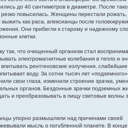
ились до 40 сантиметров в диаметре. После тако
 резко повысилась. Женщины перестали рожать, 
ы выжить как раса, апексианцы после головокруж
ожения. Они прибегли к старому и надежному сп
онные клетки.
ку так, что очищенный организм стал восприним
ывать электромагнитные колебания в тепло и эн
впитывать рентгеновские излучения, слабейшие
питывает воду. За сотни тысяч лет «подземного»
или свои глаза, изменили строение зрачка, уме
тельных органов. Бездонные зрачки подземных ж
щать и преобразовывать в пищу световые волны 
ианцы упорно размышляли над причинами своей
жевывали мысль о погубленной планете. В конце