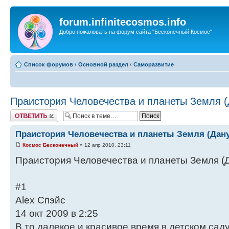
forum.infinitecosmos.info
Добро пожаловать на форум сайта "Бесконечный Космос"
Список форумов
‹
Основной раздел
‹
Саморазвитие
Праистория Человечества и планеты Земля (
Ответить
Праистория Человечества и планеты Земля (Дану
Космос Бесконечный
» 12 апр 2010, 23:11
Праистория Человечества и планеты Земля (Д
#1
Alex Спэйс
14 окт 2009 в 2:25
В то далекое и красивое время в детском сад