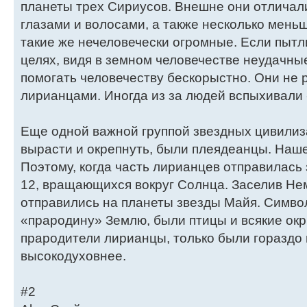
планеты трех Сириусов. Внешне они отличал
глазами и волосами, а также несколько мень
такие же нечеловечески огромные. Если пы
целях, видя в земном человечестве неудачны
помогать человечеству бескорыстно. Они не 
лирианцами. Иногда из за людей вспыхивали
Еще одной важной группой звездных цивилиз
вырасти и окрепнуть, были плеядеанцы. Наше
Поэтому, когда часть лирианцев отправилась
12, вращающихся вокруг Солнца. Заселив Не
отправились на планеты звезды Майя. Симв
«прародину» Землю, были птицы и всякие ок
прародители лирианцы, только были гораздо 
высокодуховнее.
#2