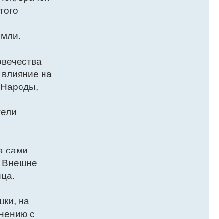
того
емли.
овечества
 влияние на
 Народы,
тели
а сами
. Внешне
ца.
шки, на
внению с