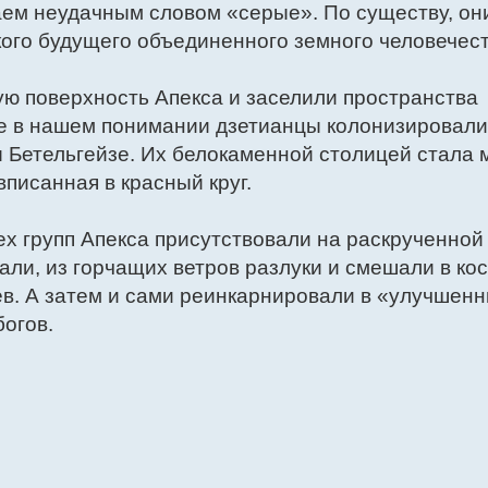
аем неудачным словом «серые». По существу, он
ого будущего объединенного земного человечест
ю поверхность Апекса и заселили пространства
е в нашем понимании дзетианцы колонизировали
ы Бетельгейзе. Их белокаменной столицей стала 
вписанная в красный круг.
х групп Апекса присутствовали на раскрученной
али, из горчащих ветров разлуки и смешали в ко
в. А затем и сами реинкарнировали в «улучшен
богов.