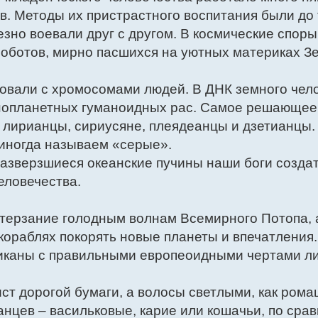
в. Методы их пристрастного воспитания были до 
езно воевали друг с другом. В космические споры
роботов, мирно пасшихся на уютных материках З
овали с хромосомами людей. В ДНК земного чел
нопланетных гуманоидных рас. Самое решающее
 лирианцы, сириусяне, плеядеанцы и дзетианцы.
иногда называем «серые».
разверзшиеся океанские пучины наши боги созда
еловечества.
терзание голодным волнам Всемирного Потопа, 
кораблях покорять новые планеты и впечатления
иканы с правильными европеоидными чертами ли
ст дорогой бумаги, а волосы светлыми, как рома
анцев – васильковые, карие или кошачьи, по сра