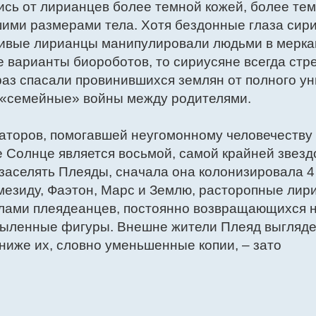
ись от лирианцев более темной кожей, более те
шими размерами тела. Хотя бездонные глаза сир
тливые лирианцы манипулировали людьми в мерк
е варианты биороботов, то сириусяне всегда ст
раз спасали провинившихся землян от полного у
 «семейные» войны между родителями.
аторов, помогавшей неугомонному человечеству
 Солнце является восьмой, самой крайней звезд
 заселять Плеяды, сначала она колонизировала 4
мезиду, Фаэтон, Марс и Землю, расторопные лир
олами плеядеанцев, постоянно возвращающихся 
рыленные фигуры. Внешне жители Плеяд выглядел
ниже их, словно уменьшенные копии, – зато