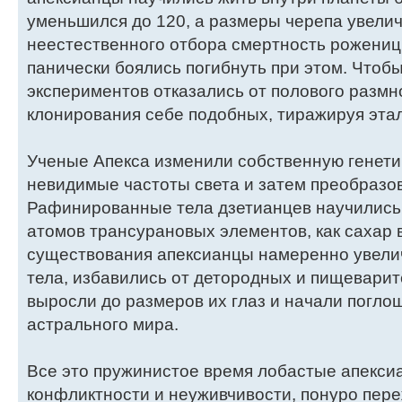
уменьшился до 120, а размеры черепа увелич
неестественного отбора смертность рожениц
панически боялись погибнуть при этом. Чтоб
экспериментов отказались от полового размн
клонирования себе подобных, тиражируя этал
Ученые Апекса изменили собственную генети
невидимые частоты света и затем преобразов
Рафинированные тела дзетианцев научились 
атомов трансурановых элементов, как сахар в
существования апексианцы намеренно увелич
тела, избавились от детородных и пищевари
выросли до размеров их глаз и начали погло
астрального мира.
Все это пружинистое время лобастые апекс
конфликтности и неуживчивости, понуро пере