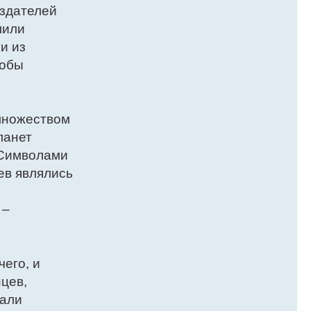
оздателей
лили
и из
тобы
 множеством
ланет
. Символами
ев являлись
 –
его, и
цев,
вали