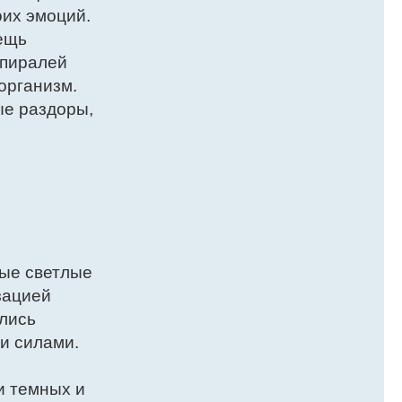
оих эмоций.
ещь
спиралей
организм.
ые раздоры,
мые светлые
зацией
ались
и силами.
и темных и