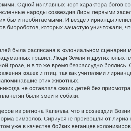
кими. Одной из главных черт характера богов с
численные народы созвездия Лиры первыми засе
них были необитаемыми. И везде лирианцы лепил
в биороботов, которых зачастую уничтожали, ч
телей была расписана в колониальном сценарии
 надуманных правил. Люди Земли и других юных п
ной грозе, и в то же время безрассудно боялись
ажения кошек и птиц, так как учителями лирианц
 напоминавшие этих животных.
никогда не оставляла своих детей без присмотра
планетян были змеи и собаки.
ров из региона Капеллы, что в созвездии Вознич
форма символов. Сириусяне произошли от лириан
отом уже в качестве бойких веганцев колонизиро