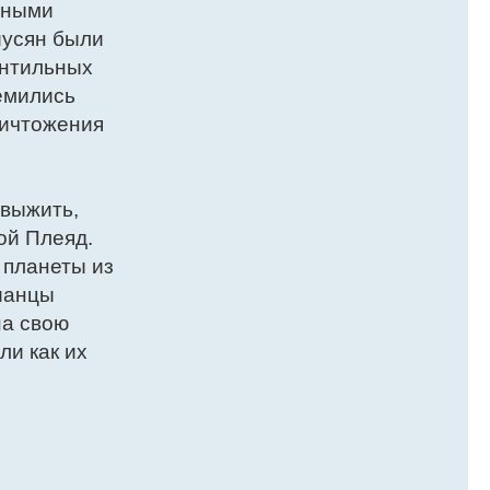
мными
иусян были
антильных
ремились
ничтожения
 выжить,
ой Плеяд.
 планеты из
ианцы
на свою
и как их