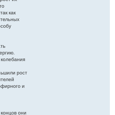
го
так как
ительных
особу
ать
ергию.
 колебания
ньшили рост
ителей
эфирного и
 концов они