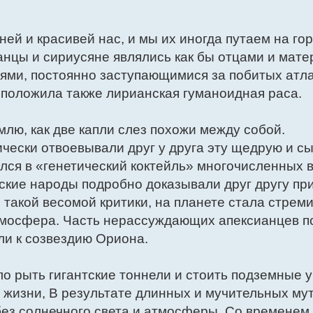
ней и красивей нас, и мы их иногда путаем на го
анцы и сириусяне являлись как бы отцами и мате
ми, постоянно заступающимися за побитых атла
 положила также лирианская гуманоидная раса.
лю, как две капли слез похожи между собой.
ески отвоевывали друг у друга эту щедрую и с
лся в «генетический коктейль» многочисленных 
нские народы подробно доказывали друг другу п
 такой весомой критики, на планете стала стрем
тмосфера. Часть нерассуждающих апексианцев п
ли к созвездию Ориона.
о рыть гигантские тоннели и стоить подземные 
 жизни, В результате длинных и мучительных му
ез солнечного света и атмосферы. Со временем 