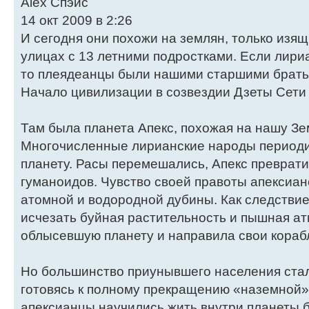
Alex Спэйс
14 окт 2009 в 2:26
И сегодня они похожи на землян, только изящ
улицах с 13 летними подростками. Если лири
то плеядеанцы были нашими старшими братья
Начало цивилизации в созвездии Дзеты Сети
Там была планета Апекс, похожая на нашу Зем
Многочисленные лирианские народы периодич
планету. Расы перемешались, Апекс преврати
гуманоидов. Чувство своей правоты апексиа
атомной и водородной дубины. Как следствие
исчезать буйная растительность и пышная а
облысевшую планету и направила свои кораб
Но большинство приунывшего населения стал
готовясь к полному прекращению «наземной»
апексианцы научились жить внутри планеты б