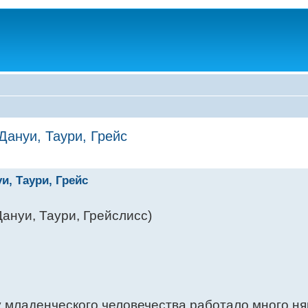
Дануи, Таури, Грейс
и, Таури, Грейс
ануи, Таури, Грейслисс)
у младенческого человечества работало много ня