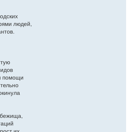
родских
рями людей,
нтов.
ытую
видов
ри помощи
ительно
окинула
убежища,
таций
рост их