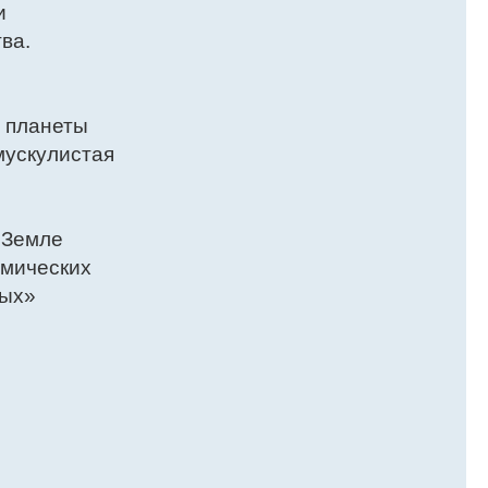
и
ва.
 планеты
мускулистая
 Земле
смических
ных»