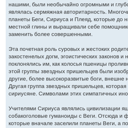
нашими, были необычайно огромными и глубо
являлась сермяжная авторитарность. Много
планеты Беги, Сириуса и Плеяд, которые до 
местной глины и выращивали себе помощнико
заменить более совершенными.
Эта почетная роль суровых и жестоких роди
закостенелых догм, эгоистических законов и
поклонялись им, как колосья пшеницы пролив
этой группы звездных пришельцев были изобр
другие, более высокоразвитые боги, внешне
Другая группа звездных пришельцев, которая 
сириусяне. Символами этих симпатичных ино
Учителями Сириуса являлись цивилизации яще
собакоголовые гуманоиды с Веги. Отсюда и 
которые вначале заселили планеты Веги, а п