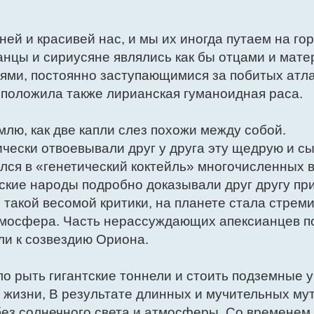
ней и красивей нас, и мы их иногда путаем на го
анцы и сириусяне являлись как бы отцами и мате
ми, постоянно заступающимися за побитых атла
 положила также лирианская гуманоидная раса.
лю, как две капли слез похожи между собой.
ески отвоевывали друг у друга эту щедрую и с
лся в «генетический коктейль» многочисленных 
нские народы подробно доказывали друг другу п
 такой весомой критики, на планете стала стрем
тмосфера. Часть нерассуждающих апексианцев п
ли к созвездию Ориона.
о рыть гигантские тоннели и стоить подземные 
 жизни, В результате длинных и мучительных му
ез солнечного света и атмосферы. Со временем 