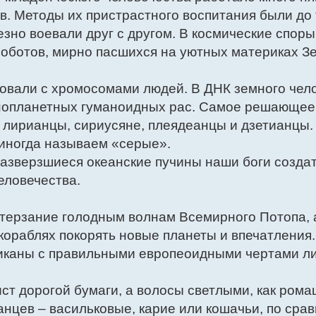
в. Методы их пристрастного воспитания были до 
езно воевали друг с другом. В космические споры
роботов, мирно пасшихся на уютных материках З
овали с хромосомами людей. В ДНК земного чел
нопланетных гуманоидных рас. Самое решающее
 лирианцы, сириусяне, плеядеанцы и дзетианцы.
иногда называем «серые».
разверзшиеся океанские пучины наши боги созда
еловечества.
терзание голодным волнам Всемирного Потопа, 
кораблях покорять новые планеты и впечатления
иканы с правильными европеоидными чертами ли
ст дорогой бумаги, а волосы светлыми, как рома
анцев – васильковые, карие или кошачьи, по сра