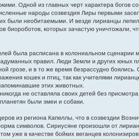
кими. Одной из главных черт характера богов с
численные народы созвездия Лиры первыми засе
них были необитаемыми. И везде лирианцы лепил
в биороботов, которых зачастую уничтожали, ч
телей была расписана в колониальном сценарии
 надуманных правил. Люди Земли и других юных п
ной грозе, и в то же время безрассудно боялись
ажения кошек и птиц, так как учителями лирианц
 напоминавшие этих животных.
никогда не оставляла своих детей без присмотра
планетян были змеи и собаки.
ров из региона Капеллы, что в созвездии Вознич
форма символов. Сириусяне произошли от лириан
отом уже в качестве бойких веганцев колонизиро