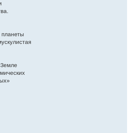
и
ва.
 планеты
мускулистая
 Земле
смических
ных»