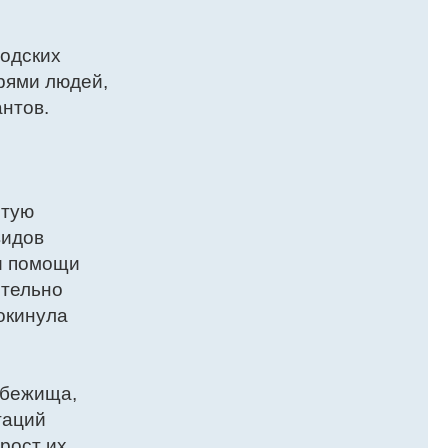
родских
рями людей,
нтов.
ытую
видов
ри помощи
ительно
окинула
убежища,
таций
рост их