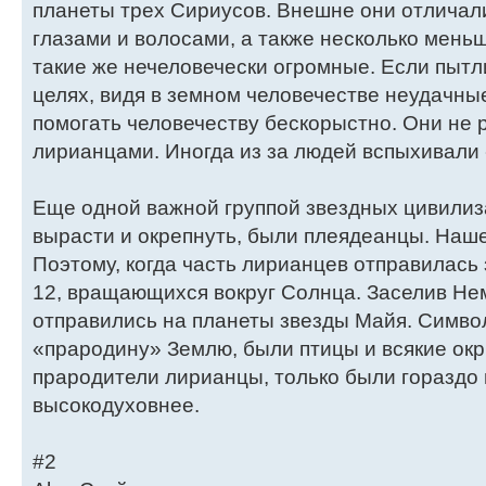
планеты трех Сириусов. Внешне они отличал
глазами и волосами, а также несколько мень
такие же нечеловечески огромные. Если пы
целях, видя в земном человечестве неудачны
помогать человечеству бескорыстно. Они не 
лирианцами. Иногда из за людей вспыхивали
Еще одной важной группой звездных цивилиз
вырасти и окрепнуть, были плеядеанцы. Наше
Поэтому, когда часть лирианцев отправилась
12, вращающихся вокруг Солнца. Заселив Не
отправились на планеты звезды Майя. Симв
«прародину» Землю, были птицы и всякие ок
прародители лирианцы, только были гораздо 
высокодуховнее.
#2