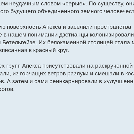
аем неудачным словом «серые». По существу, он
ого будущего объединенного земного человечест
ю поверхность Апекса и заселили пространства
е в нашем понимании дзетианцы колонизировали
ы Бетельгейзе. Их белокаменной столицей стала 
вписанная в красный круг.
х групп Апекса присутствовали на раскрученной
али, из горчащих ветров разлуки и смешали в ко
в. А затем и сами реинкарнировали в «улучшен
богов.