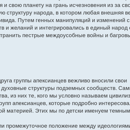
я и свою планету на грань исчезновения из за св
ю структуру народа, в котором любая внешняя в
ивида. Путем генных манипуляций и изменений 
в и желаний и интегрировались в единый народ 
странить пестрые междоусобные войны и багров
друга группы апексианцев вежливо вносили свои
и духовные структуры подземных сообществ. Са
ва, из них те, кого мы условно называем цивили
 групп апексианцев, которые подробно интересов
ой материей. Этих мы по детски именуем темным
ли промежуточное положение между идеологиям