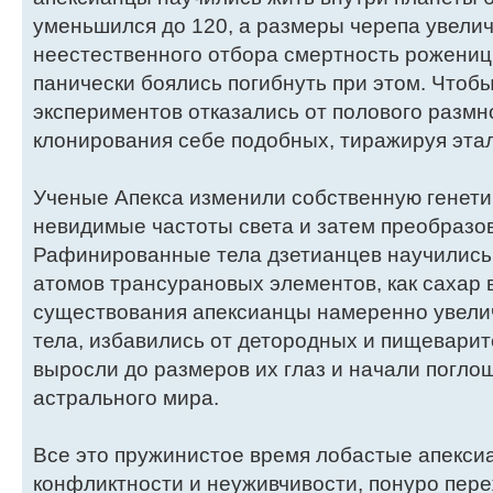
уменьшился до 120, а размеры черепа увелич
неестественного отбора смертность рожениц
панически боялись погибнуть при этом. Чтоб
экспериментов отказались от полового размн
клонирования себе подобных, тиражируя этал
Ученые Апекса изменили собственную генети
невидимые частоты света и затем преобразов
Рафинированные тела дзетианцев научились 
атомов трансурановых элементов, как сахар в
существования апексианцы намеренно увелич
тела, избавились от детородных и пищевари
выросли до размеров их глаз и начали погло
астрального мира.
Все это пружинистое время лобастые апекс
конфликтности и неуживчивости, понуро пере