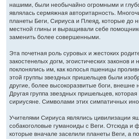
нашими, были необычайно огромными и глубо
являлась сермяжная авторитарность. Много
планеты Беги, Сириуса и Плеяд, которые до 
местной глины и выращивали себе помощнико
заменить более совершенными.
Эта почетная роль суровых и жестоких роди
закостенелых догм, эгоистических законов и
поклонялись им, как колосья пшеницы пролив
этой группы звездных пришельцев были изобр
другие, более высокоразвитые боги, внешне
Другая группа звездных пришельцев, которая 
сириусяне. Символами этих симпатичных ино
Учителями Сириуса являлись цивилизации яще
собакоголовые гуманоиды с Веги. Отсюда и 
которые вначале заселили планеты Веги, а п