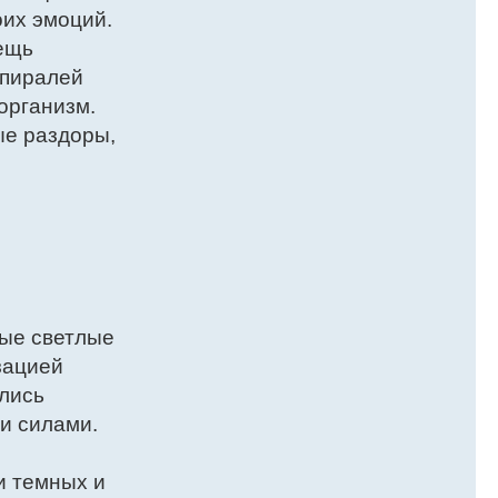
оих эмоций.
ещь
спиралей
организм.
ые раздоры,
мые светлые
зацией
ались
и силами.
и темных и