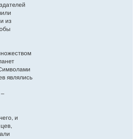
оздателей
лили
и из
тобы
 множеством
ланет
. Символами
ев являлись
 –
его, и
цев,
вали