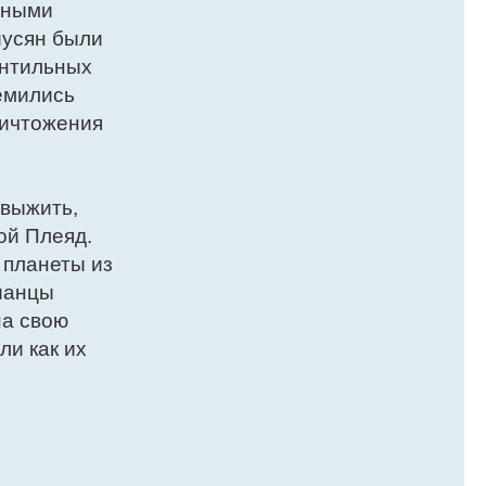
мными
иусян были
антильных
ремились
ничтожения
 выжить,
ой Плеяд.
 планеты из
ианцы
на свою
и как их