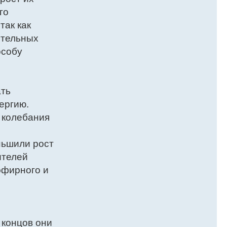
го
так как
ительных
особу
ать
ергию.
 колебания
ньшили рост
ителей
эфирного и
 концов они