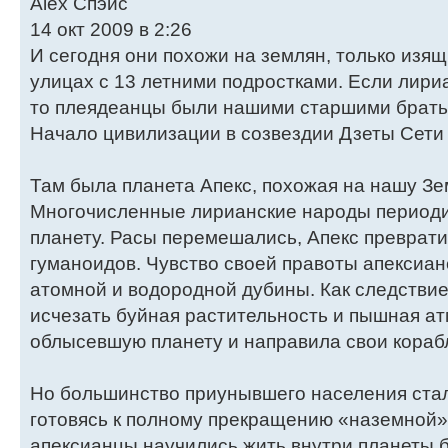
Alex Спэйс
14 окт 2009 в 2:26
И сегодня они похожи на землян, только изящ
улицах с 13 летними подростками. Если лири
то плеядеанцы были нашими старшими братья
Начало цивилизации в созвездии Дзеты Сети
Там была планета Апекс, похожая на нашу Зем
Многочисленные лирианские народы периодич
планету. Расы перемешались, Апекс преврати
гуманоидов. Чувство своей правоты апексиа
атомной и водородной дубины. Как следствие
исчезать буйная растительность и пышная а
облысевшую планету и направила свои кораб
Но большинство приунывшего населения стал
готовясь к полному прекращению «наземной»
апексианцы научились жить внутри планеты б