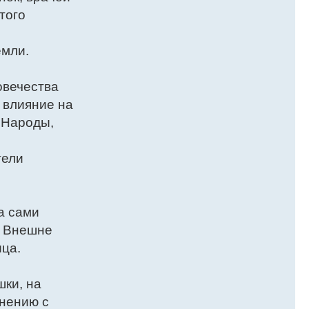
того
емли.
овечества
 влияние на
 Народы,
тели
а сами
. Внешне
ца.
шки, на
внению с