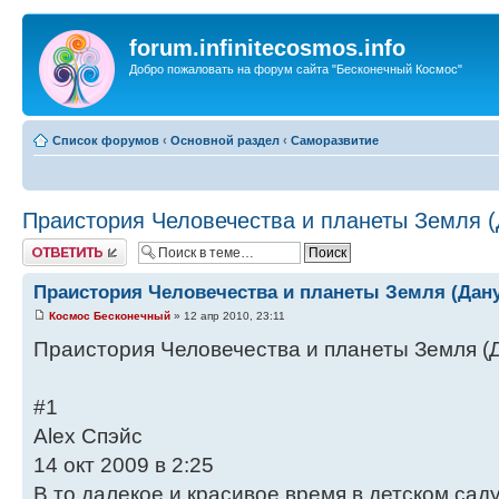
forum.infinitecosmos.info
Добро пожаловать на форум сайта "Бесконечный Космос"
Список форумов
‹
Основной раздел
‹
Саморазвитие
Праистория Человечества и планеты Земля (
Ответить
Праистория Человечества и планеты Земля (Дану
Космос Бесконечный
» 12 апр 2010, 23:11
Праистория Человечества и планеты Земля (Д
#1
Alex Спэйс
14 окт 2009 в 2:25
В то далекое и красивое время в детском сад