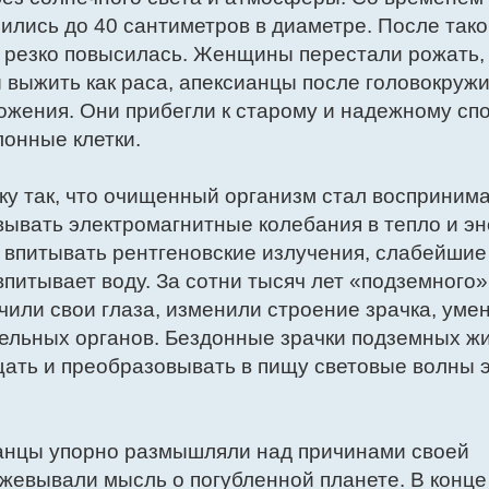
ились до 40 сантиметров в диаметре. После тако
 резко повысилась. Женщины перестали рожать, 
ы выжить как раса, апексианцы после головокруж
ожения. Они прибегли к старому и надежному сп
онные клетки.
ку так, что очищенный организм стал восприним
ывать электромагнитные колебания в тепло и эн
впитывать рентгеновские излучения, слабейшие
питывает воду. За сотни тысяч лет «подземного»
или свои глаза, изменили строение зрачка, уме
тельных органов. Бездонные зрачки подземных ж
щать и преобразовывать в пищу световые волны 
ианцы упорно размышляли над причинами своей
жевывали мысль о погубленной планете. В конце