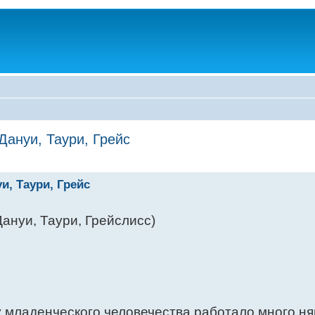
Дануи, Таури, Грейс
и, Таури, Грейс
ануи, Таури, Грейслисс)
у младенческого человечества работало много ня