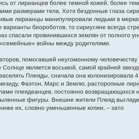
ись от лирианцев более темной кожей, более те
шими размерами тела. Хотя бездонные глаза сир
тливые лирианцы манипулировали людьми в мерк
е варианты биороботов, то сириусяне всегда ст
раз спасали провинившихся землян от полного у
 «семейные» войны между родителями.
аторов, помогавшей неугомонному человечеству
 Солнце является восьмой, самой крайней звезд
 заселять Плеяды, сначала она колонизировала 4
мезиду, Фаэтон, Марс и Землю, расторопные лир
олами плеядеанцев, постоянно возвращающихся 
рыленные фигуры. Внешне жители Плеяд выглядел
ниже их, словно уменьшенные копии, – зато